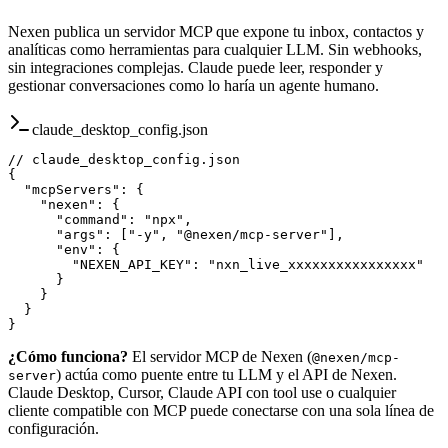
Nexen publica un servidor MCP que expone tu inbox, contactos y
analíticas como herramientas para cualquier LLM. Sin webhooks,
sin integraciones complejas. Claude puede leer, responder y
gestionar conversaciones como lo haría un agente humano.
claude_desktop_config.json
// claude_desktop_config.json
{
  "mcpServers": {
    "nexen": {
      "command": "npx",
      "args": ["-y", "@nexen/mcp-server"],
      "env": {
        "NEXEN_API_KEY": "nxn_live_xxxxxxxxxxxxxxxx"
      }
    }
  }
}
¿Cómo funciona?
El servidor MCP de Nexen (
@nexen/mcp-
) actúa como puente entre tu LLM y el API de Nexen.
server
Claude Desktop, Cursor, Claude API con tool use o cualquier
cliente compatible con MCP puede conectarse con una sola línea de
configuración.