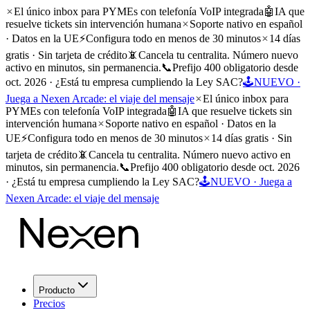
El único inbox para PYMEs con telefonía VoIP integrada
🤖
IA que
resuelve tickets sin intervención humana
Soporte nativo en español
· Datos en la UE
⚡
Configura todo en menos de 30 minutos
14 días
gratis · Sin tarjeta de crédito
📵
Cancela tu centralita. Número nuevo
activo en minutos, sin permanencia.
📞
Prefijo 400 obligatorio desde
oct. 2026 · ¿Está tu empresa cumpliendo la Ley SAC?
🕹️
NUEVO ·
Juega a Nexen Arcade: el viaje del mensaje
El único inbox para
PYMEs con telefonía VoIP integrada
🤖
IA que resuelve tickets sin
intervención humana
Soporte nativo en español · Datos en la
UE
⚡
Configura todo en menos de 30 minutos
14 días gratis · Sin
tarjeta de crédito
📵
Cancela tu centralita. Número nuevo activo en
minutos, sin permanencia.
📞
Prefijo 400 obligatorio desde oct. 2026
· ¿Está tu empresa cumpliendo la Ley SAC?
🕹️
NUEVO · Juega a
Nexen Arcade: el viaje del mensaje
Producto
Precios