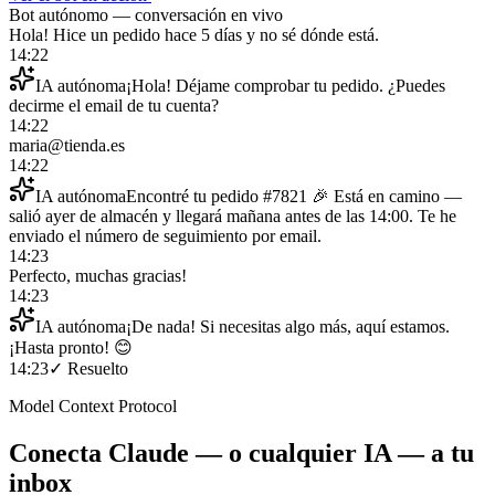
Bot autónomo — conversación en vivo
Hola! Hice un pedido hace 5 días y no sé dónde está.
14:22
IA autónoma
¡Hola! Déjame comprobar tu pedido. ¿Puedes
decirme el email de tu cuenta?
14:22
maria@tienda.es
14:22
IA autónoma
Encontré tu pedido #7821 🎉 Está en camino —
salió ayer de almacén y llegará mañana antes de las 14:00. Te he
enviado el número de seguimiento por email.
14:23
Perfecto, muchas gracias!
14:23
IA autónoma
¡De nada! Si necesitas algo más, aquí estamos.
¡Hasta pronto! 😊
14:23
✓ Resuelto
Model Context Protocol
Conecta Claude — o cualquier IA — a tu
inbox