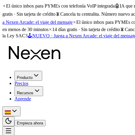
El único inbox para PYMEs con telefonía VoIP integrada
🤖
IA que 
gratis · Sin tarjeta de crédito
📵
Cancela tu centralita. Número nuevo ac
a Nexen Arcade: el viaje del mensaje
El único inbox para PYMEs con
en menos de 30 minutos
14 días gratis · Sin tarjeta de crédito
📵
Cance
la Ley SAC?
🕹️
NUEVO · Juega a Nexen Arcade: el viaje del mensaj
Producto
Precios
Recursos
Aprende
Empieza ahora