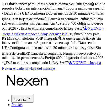
El único inbox para PYMEs con telefonía VoIP integrada
🤖
IA que
resuelve tickets sin intervención humana
Soporte nativo en español
· Datos en la UE
⚡
Configura todo en menos de 30 minutos
14 días
gratis · Sin tarjeta de crédito
📵
Cancela tu centralita. Número nuevo
activo en minutos, sin permanencia.
📞
Prefijo 400 obligatorio desde
oct. 2026 · ¿Está tu empresa cumpliendo la Ley SAC?
🕹️
NUEVO ·
Juega a Nexen Arcade: el viaje del mensaje
El único inbox para
PYMEs con telefonía VoIP integrada
🤖
IA que resuelve tickets sin
intervención humana
Soporte nativo en español · Datos en la
UE
⚡
Configura todo en menos de 30 minutos
14 días gratis · Sin
tarjeta de crédito
📵
Cancela tu centralita. Número nuevo activo en
minutos, sin permanencia.
📞
Prefijo 400 obligatorio desde oct. 2026
· ¿Está tu empresa cumpliendo la Ley SAC?
🕹️
NUEVO · Juega a
Nexen Arcade: el viaje del mensaje
Producto
Precios