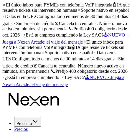
El único inbox para PYMEs con telefonía VoIP integrada
🤖
IA que
resuelve tickets sin intervención humana
Soporte nativo en español
· Datos en la UE
⚡
Configura todo en menos de 30 minutos
14 días
gratis · Sin tarjeta de crédito
📵
Cancela tu centralita. Número nuevo
activo en minutos, sin permanencia.
📞
Prefijo 400 obligatorio desde
oct. 2026 · ¿Está tu empresa cumpliendo la Ley SAC?
🕹️
NUEVO ·
Juega a Nexen Arcade: el viaje del mensaje
El único inbox para
PYMEs con telefonía VoIP integrada
🤖
IA que resuelve tickets sin
intervención humana
Soporte nativo en español · Datos en la
UE
⚡
Configura todo en menos de 30 minutos
14 días gratis · Sin
tarjeta de crédito
📵
Cancela tu centralita. Número nuevo activo en
minutos, sin permanencia.
📞
Prefijo 400 obligatorio desde oct. 2026
· ¿Está tu empresa cumpliendo la Ley SAC?
🕹️
NUEVO · Juega a
Nexen Arcade: el viaje del mensaje
Producto
Precios