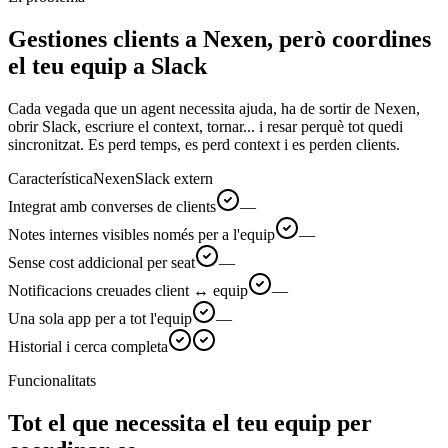
Gestiones clients a Nexen, però coordines
el teu equip a Slack
Cada vegada que un agent necessita ajuda, ha de sortir de Nexen,
obrir Slack, escriure el context, tornar... i resar perquè tot quedi
sincronitzat. Es perd temps, es perd context i es perden clients.
Característica
Nexen
Slack extern
Integrat amb converses de clients
—
Notes internes visibles només per a l'equip
—
Sense cost addicional per seat
—
Notificacions creuades client ↔ equip
—
Una sola app per a tot l'equip
—
Historial i cerca completa
Funcionalitats
Tot el que necessita el teu equip per