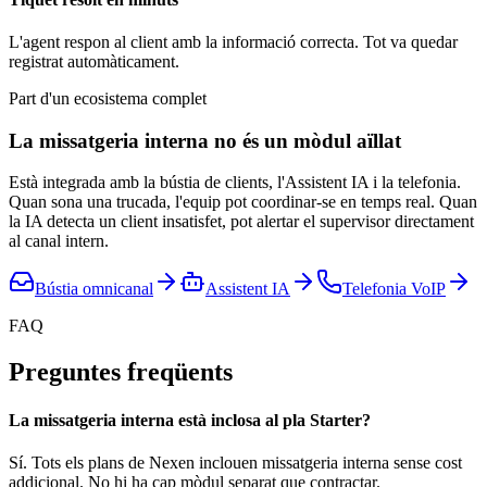
L'agent respon al client amb la informació correcta. Tot va quedar
registrat automàticament.
Part d'un ecosistema complet
La missatgeria interna no és un mòdul aïllat
Està integrada amb la bústia de clients, l'Assistent IA i la telefonia.
Quan sona una trucada, l'equip pot coordinar-se en temps real. Quan
la IA detecta un client insatisfet, pot alertar el supervisor directament
al canal intern.
Bústia omnicanal
Assistent IA
Telefonia VoIP
FAQ
Preguntes freqüents
La missatgeria interna està inclosa al pla Starter?
Sí. Tots els plans de Nexen inclouen missatgeria interna sense cost
addicional. No hi ha cap mòdul separat que contractar.