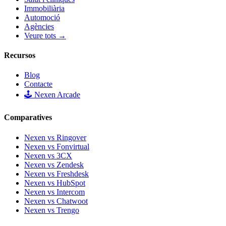
Immobiliària
Automoció
Agències
Veure tots →
Recursos
Blog
Contacte
🕹️ Nexen Arcade
Comparatives
Nexen vs Ringover
Nexen vs Fonvirtual
Nexen vs 3CX
Nexen vs Zendesk
Nexen vs Freshdesk
Nexen vs HubSpot
Nexen vs Intercom
Nexen vs Chatwoot
Nexen vs Trengo