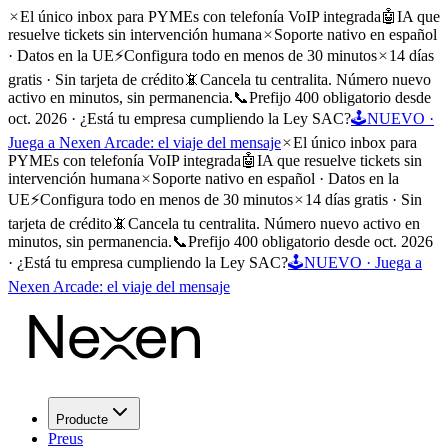
El único inbox para PYMEs con telefonía VoIP integrada
🤖
IA que
resuelve tickets sin intervención humana
Soporte nativo en español
· Datos en la UE
⚡
Configura todo en menos de 30 minutos
14 días
gratis · Sin tarjeta de crédito
📵
Cancela tu centralita. Número nuevo
activo en minutos, sin permanencia.
📞
Prefijo 400 obligatorio desde
oct. 2026 · ¿Está tu empresa cumpliendo la Ley SAC?
🕹️
NUEVO ·
Juega a Nexen Arcade: el viaje del mensaje
El único inbox para
PYMEs con telefonía VoIP integrada
🤖
IA que resuelve tickets sin
intervención humana
Soporte nativo en español · Datos en la
UE
⚡
Configura todo en menos de 30 minutos
14 días gratis · Sin
tarjeta de crédito
📵
Cancela tu centralita. Número nuevo activo en
minutos, sin permanencia.
📞
Prefijo 400 obligatorio desde oct. 2026
· ¿Está tu empresa cumpliendo la Ley SAC?
🕹️
NUEVO · Juega a
Nexen Arcade: el viaje del mensaje
Producte
Preus