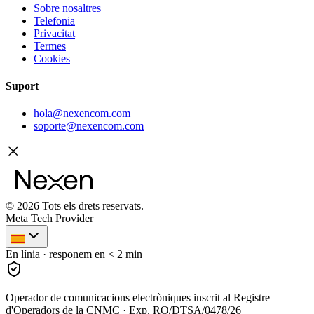
Sobre nosaltres
Telefonia
Privacitat
Termes
Cookies
Suport
hola@nexencom.com
soporte@nexencom.com
©
2026
Tots els drets reservats.
Meta Tech Provider
En línia · responem en < 2 min
Operador de comunicacions electròniques inscrit al Registre
d'Operadors de la CNMC · Exp. RO/DTSA/0478/26