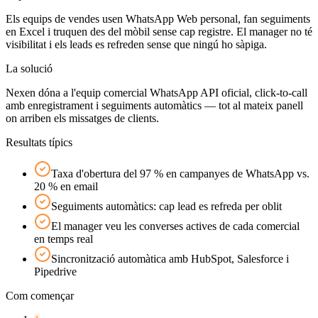
Els equips de vendes usen WhatsApp Web personal, fan seguiments
en Excel i truquen des del mòbil sense cap registre. El manager no té
visibilitat i els leads es refreden sense que ningú ho sàpiga.
La solució
Nexen dóna a l'equip comercial WhatsApp API oficial, click-to-call
amb enregistrament i seguiments automàtics — tot al mateix panell
on arriben els missatges de clients.
Resultats típics
Taxa d'obertura del 97 % en campanyes de WhatsApp vs.
20 % en email
Seguiments automàtics: cap lead es refreda per oblit
El manager veu les converses actives de cada comercial
en temps real
Sincronització automàtica amb HubSpot, Salesforce i
Pipedrive
Com començar