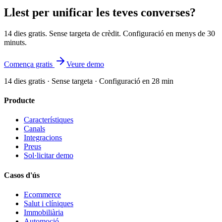
Llest per unificar les teves converses?
14 dies gratis. Sense targeta de crèdit. Configuració en menys de 30
minuts.
Comença gratis
Veure demo
14 dies gratis · Sense targeta · Configuració en 28 min
Producte
Característiques
Canals
Integracions
Preus
Sol·licitar demo
Casos d'ús
Ecommerce
Salut i clíniques
Immobiliària
Automoció