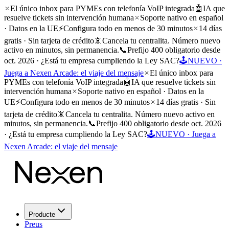
El único inbox para PYMEs con telefonía VoIP integrada
🤖
IA que
resuelve tickets sin intervención humana
Soporte nativo en español
· Datos en la UE
⚡
Configura todo en menos de 30 minutos
14 días
gratis · Sin tarjeta de crédito
📵
Cancela tu centralita. Número nuevo
activo en minutos, sin permanencia.
📞
Prefijo 400 obligatorio desde
oct. 2026 · ¿Está tu empresa cumpliendo la Ley SAC?
🕹️
NUEVO ·
Juega a Nexen Arcade: el viaje del mensaje
El único inbox para
PYMEs con telefonía VoIP integrada
🤖
IA que resuelve tickets sin
intervención humana
Soporte nativo en español · Datos en la
UE
⚡
Configura todo en menos de 30 minutos
14 días gratis · Sin
tarjeta de crédito
📵
Cancela tu centralita. Número nuevo activo en
minutos, sin permanencia.
📞
Prefijo 400 obligatorio desde oct. 2026
· ¿Está tu empresa cumpliendo la Ley SAC?
🕹️
NUEVO · Juega a
Nexen Arcade: el viaje del mensaje
Producte
Preus