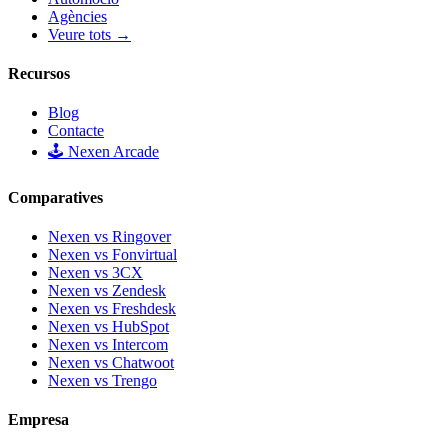
Agències
Veure tots →
Recursos
Blog
Contacte
🕹️ Nexen Arcade
Comparatives
Nexen vs Ringover
Nexen vs Fonvirtual
Nexen vs 3CX
Nexen vs Zendesk
Nexen vs Freshdesk
Nexen vs HubSpot
Nexen vs Intercom
Nexen vs Chatwoot
Nexen vs Trengo
Empresa