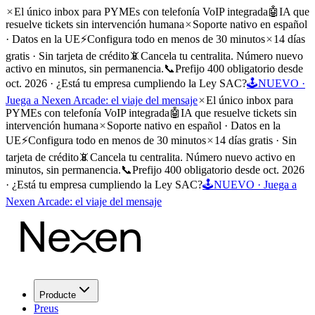
El único inbox para PYMEs con telefonía VoIP integrada
🤖
IA que
resuelve tickets sin intervención humana
Soporte nativo en español
· Datos en la UE
⚡
Configura todo en menos de 30 minutos
14 días
gratis · Sin tarjeta de crédito
📵
Cancela tu centralita. Número nuevo
activo en minutos, sin permanencia.
📞
Prefijo 400 obligatorio desde
oct. 2026 · ¿Está tu empresa cumpliendo la Ley SAC?
🕹️
NUEVO ·
Juega a Nexen Arcade: el viaje del mensaje
El único inbox para
PYMEs con telefonía VoIP integrada
🤖
IA que resuelve tickets sin
intervención humana
Soporte nativo en español · Datos en la
UE
⚡
Configura todo en menos de 30 minutos
14 días gratis · Sin
tarjeta de crédito
📵
Cancela tu centralita. Número nuevo activo en
minutos, sin permanencia.
📞
Prefijo 400 obligatorio desde oct. 2026
· ¿Está tu empresa cumpliendo la Ley SAC?
🕹️
NUEVO · Juega a
Nexen Arcade: el viaje del mensaje
Producte
Preus