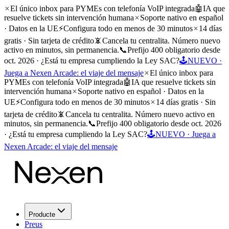
El único inbox para PYMEs con telefonía VoIP integrada
🤖
IA que
resuelve tickets sin intervención humana
Soporte nativo en español
· Datos en la UE
⚡
Configura todo en menos de 30 minutos
14 días
gratis · Sin tarjeta de crédito
📵
Cancela tu centralita. Número nuevo
activo en minutos, sin permanencia.
📞
Prefijo 400 obligatorio desde
oct. 2026 · ¿Está tu empresa cumpliendo la Ley SAC?
🕹️
NUEVO ·
Juega a Nexen Arcade: el viaje del mensaje
El único inbox para
PYMEs con telefonía VoIP integrada
🤖
IA que resuelve tickets sin
intervención humana
Soporte nativo en español · Datos en la
UE
⚡
Configura todo en menos de 30 minutos
14 días gratis · Sin
tarjeta de crédito
📵
Cancela tu centralita. Número nuevo activo en
minutos, sin permanencia.
📞
Prefijo 400 obligatorio desde oct. 2026
· ¿Está tu empresa cumpliendo la Ley SAC?
🕹️
NUEVO · Juega a
Nexen Arcade: el viaje del mensaje
Producte
Preus