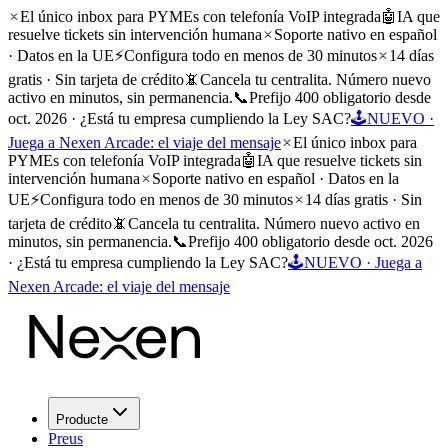
El único inbox para PYMEs con telefonía VoIP integrada
🤖
IA que
resuelve tickets sin intervención humana
Soporte nativo en español
· Datos en la UE
⚡
Configura todo en menos de 30 minutos
14 días
gratis · Sin tarjeta de crédito
📵
Cancela tu centralita. Número nuevo
activo en minutos, sin permanencia.
📞
Prefijo 400 obligatorio desde
oct. 2026 · ¿Está tu empresa cumpliendo la Ley SAC?
🕹️
NUEVO ·
Juega a Nexen Arcade: el viaje del mensaje
El único inbox para
PYMEs con telefonía VoIP integrada
🤖
IA que resuelve tickets sin
intervención humana
Soporte nativo en español · Datos en la
UE
⚡
Configura todo en menos de 30 minutos
14 días gratis · Sin
tarjeta de crédito
📵
Cancela tu centralita. Número nuevo activo en
minutos, sin permanencia.
📞
Prefijo 400 obligatorio desde oct. 2026
· ¿Está tu empresa cumpliendo la Ley SAC?
🕹️
NUEVO · Juega a
Nexen Arcade: el viaje del mensaje
Producte
Preus