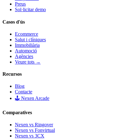
Preus
Sol·licitar demo
Casos d'ús
Ecommerce
Salut i clíniques
Immobiliària
Automoció
Agències
Veure tots →
Recursos
Blog
Contacte
🕹️ Nexen Arcade
Comparatives
Nexen vs Ringover
Nexen vs Fonvirtual
Nexen vs 3CX