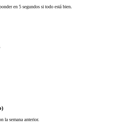
sponder en 5 segundos si todo está bien.
s
o)
n la semana anterior.