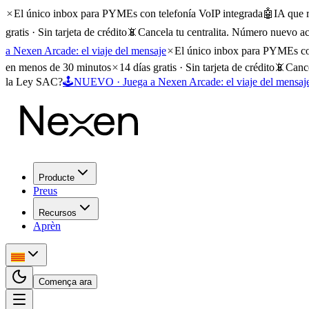
El único inbox para PYMEs con telefonía VoIP integrada
🤖
IA que 
gratis · Sin tarjeta de crédito
📵
Cancela tu centralita. Número nuevo ac
a Nexen Arcade: el viaje del mensaje
El único inbox para PYMEs con
en menos de 30 minutos
14 días gratis · Sin tarjeta de crédito
📵
Cance
la Ley SAC?
🕹️
NUEVO · Juega a Nexen Arcade: el viaje del mensaj
Producte
Preus
Recursos
Aprèn
Comença ara