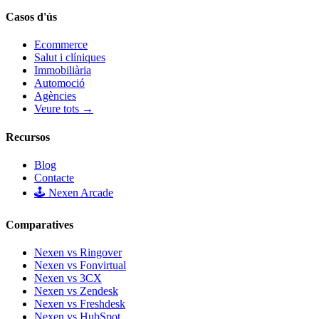
Casos d'ús
Ecommerce
Salut i clíniques
Immobiliària
Automoció
Agències
Veure tots →
Recursos
Blog
Contacte
🕹️ Nexen Arcade
Comparatives
Nexen vs Ringover
Nexen vs Fonvirtual
Nexen vs 3CX
Nexen vs Zendesk
Nexen vs Freshdesk
Nexen vs HubSpot