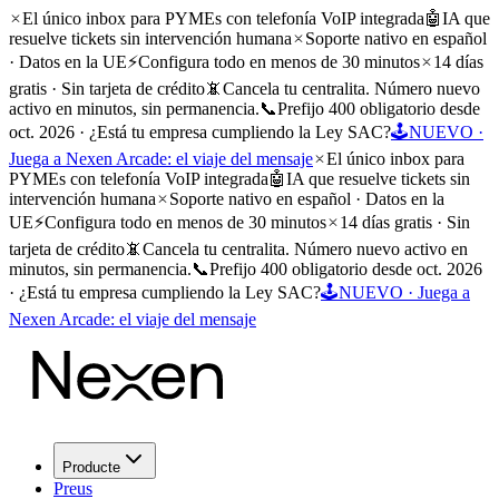
El único inbox para PYMEs con telefonía VoIP integrada
🤖
IA que
resuelve tickets sin intervención humana
Soporte nativo en español
· Datos en la UE
⚡
Configura todo en menos de 30 minutos
14 días
gratis · Sin tarjeta de crédito
📵
Cancela tu centralita. Número nuevo
activo en minutos, sin permanencia.
📞
Prefijo 400 obligatorio desde
oct. 2026 · ¿Está tu empresa cumpliendo la Ley SAC?
🕹️
NUEVO ·
Juega a Nexen Arcade: el viaje del mensaje
El único inbox para
PYMEs con telefonía VoIP integrada
🤖
IA que resuelve tickets sin
intervención humana
Soporte nativo en español · Datos en la
UE
⚡
Configura todo en menos de 30 minutos
14 días gratis · Sin
tarjeta de crédito
📵
Cancela tu centralita. Número nuevo activo en
minutos, sin permanencia.
📞
Prefijo 400 obligatorio desde oct. 2026
· ¿Está tu empresa cumpliendo la Ley SAC?
🕹️
NUEVO · Juega a
Nexen Arcade: el viaje del mensaje
Producte
Preus