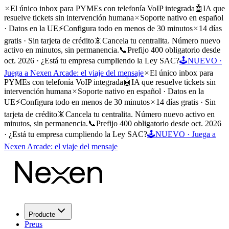
El único inbox para PYMEs con telefonía VoIP integrada
🤖
IA que
resuelve tickets sin intervención humana
Soporte nativo en español
· Datos en la UE
⚡
Configura todo en menos de 30 minutos
14 días
gratis · Sin tarjeta de crédito
📵
Cancela tu centralita. Número nuevo
activo en minutos, sin permanencia.
📞
Prefijo 400 obligatorio desde
oct. 2026 · ¿Está tu empresa cumpliendo la Ley SAC?
🕹️
NUEVO ·
Juega a Nexen Arcade: el viaje del mensaje
El único inbox para
PYMEs con telefonía VoIP integrada
🤖
IA que resuelve tickets sin
intervención humana
Soporte nativo en español · Datos en la
UE
⚡
Configura todo en menos de 30 minutos
14 días gratis · Sin
tarjeta de crédito
📵
Cancela tu centralita. Número nuevo activo en
minutos, sin permanencia.
📞
Prefijo 400 obligatorio desde oct. 2026
· ¿Está tu empresa cumpliendo la Ley SAC?
🕹️
NUEVO · Juega a
Nexen Arcade: el viaje del mensaje
Producte
Preus