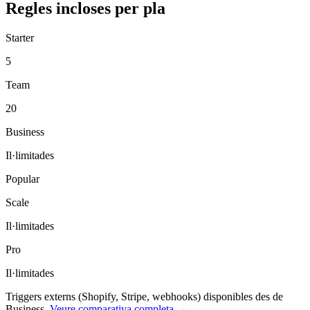
Regles incloses per pla
Starter
5
Team
20
Business
Il·limitades
Popular
Scale
Il·limitades
Pro
Il·limitades
Triggers externs (Shopify, Stripe, webhooks) disponibles des de
Business.
Veure comparativa completa →