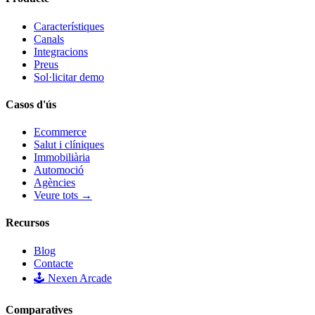
Característiques
Canals
Integracions
Preus
Sol·licitar demo
Casos d'ús
Ecommerce
Salut i clíniques
Immobiliària
Automoció
Agències
Veure tots →
Recursos
Blog
Contacte
🕹️ Nexen Arcade
Comparatives