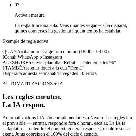
03
Activa i mesura
La regla funciona sola. Veus quantes vegades s'ha disparat,
quines converses ha gestionat i quant temps ha estalviat.
Exemple de regla activa
QUAN
Arriba un missatge fora d'horari (18:00 – 09:00)
I
Canal: WhatsApp o Instagram
ALESHORES
Enviar plantilla "Rebut — t'atenem a les 9h"
I TAMBÉ
Assignar tiquet a la cua "Demà"
Disparada aquesta setmana
847 vegades · 0 errors
AUTOMATITZACIONS + IA
Les regles enruten.
La IA respon.
Automatitzacions i IA són complementàries a Nexen. Les regles fan
el previsible — enrutar, respondre fora d'horari, escalar. La IA fa
l'adaptatiu — entendre el context, generar respostes, resoldre sense
agent. Junts cobreixen el 100% del cicle d'atenció.