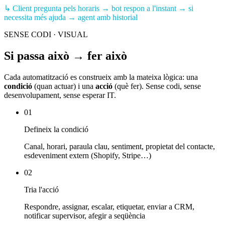
↳
Client pregunta pels horaris → bot respon a l'instant → si
necessita més ajuda → agent amb historial
SENSE CODI · VISUAL
Si passa això → fer això
Cada automatització es construeix amb la mateixa lògica: una
condició
(quan actuar) i una
acció
(què fer). Sense codi, sense
desenvolupament, sense esperar IT.
01
Defineix la condició
Canal, horari, paraula clau, sentiment, propietat del contacte,
esdeveniment extern (Shopify, Stripe…)
02
Tria l'acció
Respondre, assignar, escalar, etiquetar, enviar a CRM,
notificar supervisor, afegir a seqüència