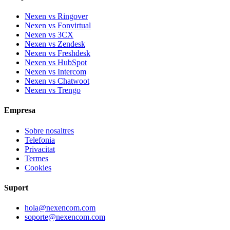
Nexen vs Ringover
Nexen vs Fonvirtual
Nexen vs 3CX
Nexen vs Zendesk
Nexen vs Freshdesk
Nexen vs HubSpot
Nexen vs Intercom
Nexen vs Chatwoot
Nexen vs Trengo
Empresa
Sobre nosaltres
Telefonia
Privacitat
Termes
Cookies
Suport
hola@nexencom.com
soporte@nexencom.com