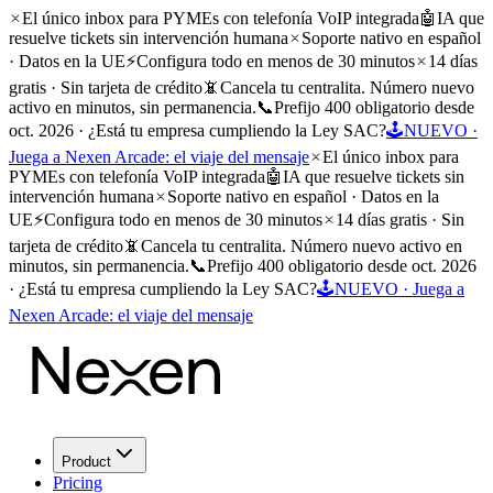
El único inbox para PYMEs con telefonía VoIP integrada
🤖
IA que
resuelve tickets sin intervención humana
Soporte nativo en español
· Datos en la UE
⚡
Configura todo en menos de 30 minutos
14 días
gratis · Sin tarjeta de crédito
📵
Cancela tu centralita. Número nuevo
activo en minutos, sin permanencia.
📞
Prefijo 400 obligatorio desde
oct. 2026 · ¿Está tu empresa cumpliendo la Ley SAC?
🕹️
NUEVO ·
Juega a Nexen Arcade: el viaje del mensaje
El único inbox para
PYMEs con telefonía VoIP integrada
🤖
IA que resuelve tickets sin
intervención humana
Soporte nativo en español · Datos en la
UE
⚡
Configura todo en menos de 30 minutos
14 días gratis · Sin
tarjeta de crédito
📵
Cancela tu centralita. Número nuevo activo en
minutos, sin permanencia.
📞
Prefijo 400 obligatorio desde oct. 2026
· ¿Está tu empresa cumpliendo la Ley SAC?
🕹️
NUEVO · Juega a
Nexen Arcade: el viaje del mensaje
Product
Pricing