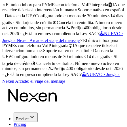
El único inbox para PYMEs con telefonía VoIP integrada
🤖
IA que
resuelve tickets sin intervención humana
Soporte nativo en español
· Datos en la UE
⚡
Configura todo en menos de 30 minutos
14 días
gratis · Sin tarjeta de crédito
📵
Cancela tu centralita. Número nuevo
activo en minutos, sin permanencia.
📞
Prefijo 400 obligatorio desde
oct. 2026 · ¿Está tu empresa cumpliendo la Ley SAC?
🕹️
NUEVO ·
Juega a Nexen Arcade: el viaje del mensaje
El único inbox para
PYMEs con telefonía VoIP integrada
🤖
IA que resuelve tickets sin
intervención humana
Soporte nativo en español · Datos en la
UE
⚡
Configura todo en menos de 30 minutos
14 días gratis · Sin
tarjeta de crédito
📵
Cancela tu centralita. Número nuevo activo en
minutos, sin permanencia.
📞
Prefijo 400 obligatorio desde oct. 2026
· ¿Está tu empresa cumpliendo la Ley SAC?
🕹️
NUEVO · Juega a
Nexen Arcade: el viaje del mensaje
Product
Pricing