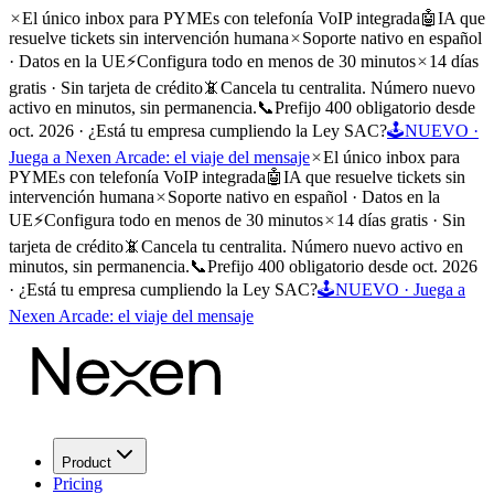
El único inbox para PYMEs con telefonía VoIP integrada
🤖
IA que
resuelve tickets sin intervención humana
Soporte nativo en español
· Datos en la UE
⚡
Configura todo en menos de 30 minutos
14 días
gratis · Sin tarjeta de crédito
📵
Cancela tu centralita. Número nuevo
activo en minutos, sin permanencia.
📞
Prefijo 400 obligatorio desde
oct. 2026 · ¿Está tu empresa cumpliendo la Ley SAC?
🕹️
NUEVO ·
Juega a Nexen Arcade: el viaje del mensaje
El único inbox para
PYMEs con telefonía VoIP integrada
🤖
IA que resuelve tickets sin
intervención humana
Soporte nativo en español · Datos en la
UE
⚡
Configura todo en menos de 30 minutos
14 días gratis · Sin
tarjeta de crédito
📵
Cancela tu centralita. Número nuevo activo en
minutos, sin permanencia.
📞
Prefijo 400 obligatorio desde oct. 2026
· ¿Está tu empresa cumpliendo la Ley SAC?
🕹️
NUEVO · Juega a
Nexen Arcade: el viaje del mensaje
Product
Pricing