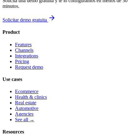
Solicita una demo gratuita y te lo configuramos en menos de 30
minutos.
Solicitar demo gratuita
Product
Features
Channels
Integrations
Pricing
Request demo
Use cases
Ecommerce
Health & clinics
Real estate
Automotive
Agencies
See all →
Resources