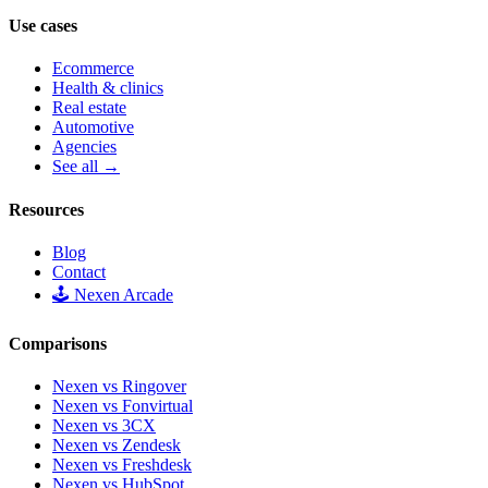
Use cases
Ecommerce
Health & clinics
Real estate
Automotive
Agencies
See all →
Resources
Blog
Contact
🕹️ Nexen Arcade
Comparisons
Nexen vs Ringover
Nexen vs Fonvirtual
Nexen vs 3CX
Nexen vs Zendesk
Nexen vs Freshdesk
Nexen vs HubSpot