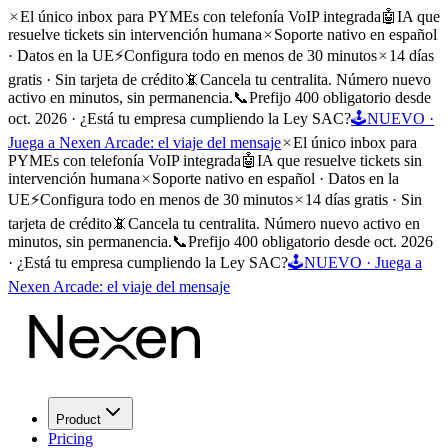
El único inbox para PYMEs con telefonía VoIP integrada
🤖
IA que
resuelve tickets sin intervención humana
Soporte nativo en español
· Datos en la UE
⚡
Configura todo en menos de 30 minutos
14 días
gratis · Sin tarjeta de crédito
📵
Cancela tu centralita. Número nuevo
activo en minutos, sin permanencia.
📞
Prefijo 400 obligatorio desde
oct. 2026 · ¿Está tu empresa cumpliendo la Ley SAC?
🕹️
NUEVO ·
Juega a Nexen Arcade: el viaje del mensaje
El único inbox para
PYMEs con telefonía VoIP integrada
🤖
IA que resuelve tickets sin
intervención humana
Soporte nativo en español · Datos en la
UE
⚡
Configura todo en menos de 30 minutos
14 días gratis · Sin
tarjeta de crédito
📵
Cancela tu centralita. Número nuevo activo en
minutos, sin permanencia.
📞
Prefijo 400 obligatorio desde oct. 2026
· ¿Está tu empresa cumpliendo la Ley SAC?
🕹️
NUEVO · Juega a
Nexen Arcade: el viaje del mensaje
Product
Pricing